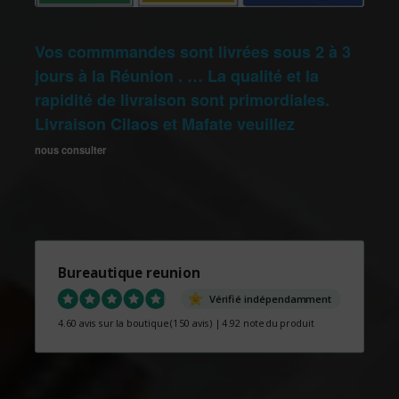
Vos commmandes sont livrées sous 2 à 3
jours à la Réunion . … La qualité et la
rapidité de livraison sont primordiales.
Livraison Cilaos et Mafate veuillez
nous consulter
Bureautique reunion
Vérifié indépendamment
4.60 avis sur la boutique
(150 avis)
|
4.92 note du produit