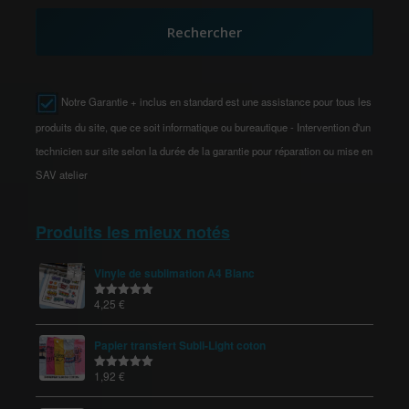
Rechercher
Notre Garantie + inclus en standard est une assistance pour tous les
produits du site, que ce soit informatique ou bureautique - Intervention d'un
technicien sur site selon la durée de la garantie pour réparation ou mise en
SAV atelier
Produits les mieux notés
Vinyle de sublimation A4 Blanc
4,25
€
Note
5.00
sur 5
Papier transfert Subli-Light coton
1,92
€
Note
5.00
sur 5