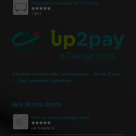
Plaque photo en Ardoise de 13,7X9 Cm
7,89
€
Note
5.00
sur 5
Garantie commerciale / constructeur – Durée 2 ans
… Sauf mentions contraires
Avis de nos clients
Porte clé Rond en plastique Blanc
par Anaelle G.
Note
5
sur
5