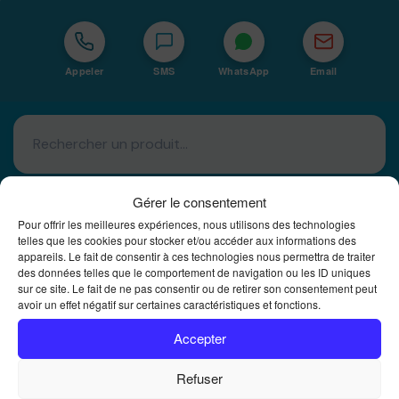
Appeler
SMS
WhatsApp
Email
Gérer le consentement
Pour offrir les meilleures expériences, nous utilisons des technologies
telles que les cookies pour stocker et/ou accéder aux informations des
appareils. Le fait de consentir à ces technologies nous permettra de traiter
Basé à La Réunion · 974
des données telles que le comportement de navigation ou les ID uniques
sur ce site. Le fait de ne pas consentir ou de retirer son consentement peut
Bureautique Reunion Ei
avoir un effet négatif sur certaines caractéristiques et fonctions.
Intégrateur de solutions d'impression Bureautique et
DTF à la Réunion
Accepter
Refuser