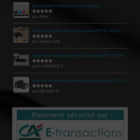
Pack Epson EcoTank 104 ( 4 couleurs)
par didier
Note
5
sur
5
Pack imprimante alimentaire canon TS 700 Series
par Jessica Solé
Note
5
sur
5
MegaTank multifonction Wifi Canon MAXIFY GX7140
par FLORENCE D.
Note
5
sur
5
Bloc de récupération d'encre usagée Epson SC-F100
par MELISSA S.
Note
5
sur
5