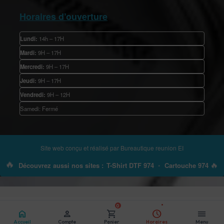
Horaires d’ouverture
Lundi:
14h – 17H
Mardi:
9H – 17H
Mercredi:
9H – 17H
Jeudi:
9H – 17H
Vendredi:
9H – 12H
Samedi: Fermé
Site web conçu et réalisé par
Bureautique reunion EI
🔥
🔥
Découvrez aussi nos sites :
T-Shirt DTF 974
•
Cartouche 974
0
home
person
shopping_cart
schedule
menu
Accueil
Compte
Panier
Horaires
Menu