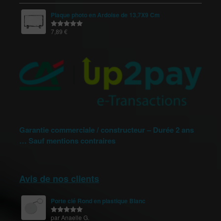
Plaque photo en Ardoise de 13,7X9 Cm
7,89
€
Note
5.00
sur 5
Garantie commerciale / constructeur – Durée 2 ans
… Sauf mentions contraires
Avis de nos clients
Porte clé Rond en plastique Blanc
par Anaelle G.
Note
5
sur