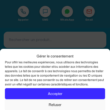
Appeler
SMS
WhatsApp
Email
Gérer le consentement
Pour offrir les meilleures expériences, nous utilisons des technologies
telles que les cookies pour stocker et/ou accéder aux informations des
appareils. Le fait de consentir à ces technologies nous permettra de traiter
Basé à La Réunion · 974
des données telles que le comportement de navigation ou les ID uniques
sur ce site. Le fait de ne pas consentir ou de retirer son consentement peut
Bureautique Reunion Ei
avoir un effet négatif sur certaines caractéristiques et fonctions.
Intégrateur de solutions d'impression Bureautique et
DTF à la Réunion
Accepter
Refuser