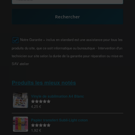
Rechercher
Notre Garantie + inclus en standard est une assistance pour tous les
produits du site, que ce soit informatique ou bureautique - Intervention d'un
technicien sur site selon la durée de la garantie pour réparation ou mise en
SAV atelier
Produits les mieux notés
Vinyle de sublimation A4 Blanc
4,25
€
Note
5.00
sur 5
Papier transfert Subli-Light coton
1,92
€
Note
5.00
sur 5