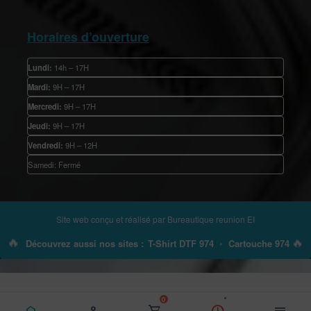
Horaires d’ouverture
Lundi:
14h – 17H
Mardi:
9H – 17H
Mercredi:
9H – 17H
Jeudi:
9H – 17H
Vendredi:
9H – 12H
Samedi: Fermé
Site web conçu et réalisé par
Bureautique reunion EI
🔥
🔥
Découvrez aussi nos sites :
T-Shirt DTF 974
•
Cartouche 974
0
home
person
shopping_cart
schedule
menu