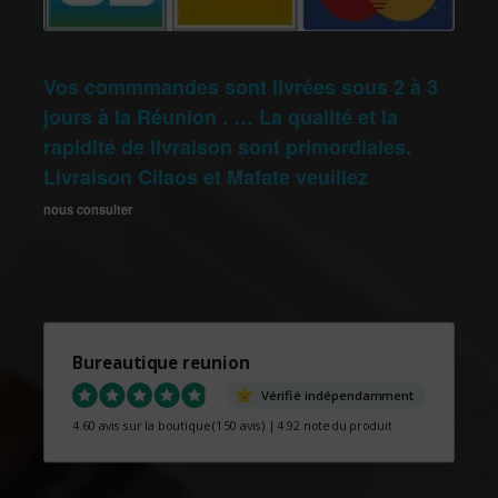
Vos commmandes sont livrées sous 2 à 3
jours à la Réunion . … La qualité et la
rapidité de livraison sont primordiales.
Livraison Cilaos et Mafate veuillez
nous consulter
Bureautique reunion
Vérifié indépendamment
4.60 avis sur la boutique
(150 avis)
|
4.92 note du produit