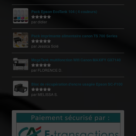
5
Pack Epson EcoTank 104 ( 4 couleurs)
par didier
Note
5
sur
5
Pack imprimante alimentaire canon TS 700 Series
par Jessica Solé
Note
5
sur
5
MegaTank multifonction Wifi Canon MAXIFY GX7140
par FLORENCE D.
Note
5
sur
5
Bloc de récupération d'encre usagée Epson SC-F100
par MELISSA S.
Note
5
sur
5