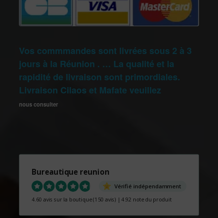
Vos commmandes sont livrées sous 2 à 3
jours à la Réunion . … La qualité et la
rapidité de livraison sont primordiales.
Livraison Cilaos et Mafate veuillez
nous consulter
Bureautique reunion
Vérifié indépendamment
4.60 avis sur la boutique
(150 avis)
|
4.92 note du produit