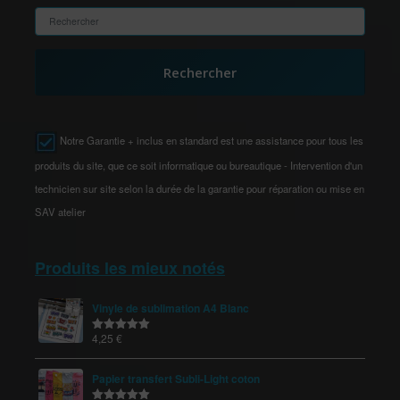
Rechercher
Notre Garantie + inclus en standard est une assistance pour tous les
produits du site, que ce soit informatique ou bureautique - Intervention d'un
technicien sur site selon la durée de la garantie pour réparation ou mise en
SAV atelier
Produits les mieux notés
Vinyle de sublimation A4 Blanc
4,25
€
Note
5.00
sur 5
Papier transfert Subli-Light coton