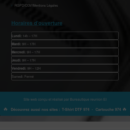
RGPD/CGV/Mentions Légales
Horaires d’ouverture
Lundi:
14h – 17H
Mardi:
9H – 17H
Mercredi:
9H – 17H
Jeudi:
9H – 17H
Vendredi:
9H – 12H
Samedi: Fermé
Site web conçu et réalisé par
Bureautique reunion EI
🔥
🔥
Découvrez aussi nos sites :
T-Shirt DTF 974
•
Cartouche 974