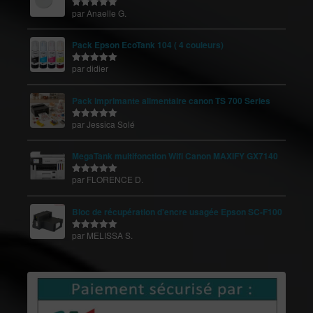
par Anaelle G.
Note
5
sur
5
Pack Epson EcoTank 104 ( 4 couleurs)
par didier
Note
5
sur
5
Pack imprimante alimentaire canon TS 700 Series
par Jessica Solé
Note
5
sur
5
MegaTank multifonction Wifi Canon MAXIFY GX7140
par FLORENCE D.
Note
5
sur
5
Bloc de récupération d'encre usagée Epson SC-F100
par MELISSA S.
Note
5
sur
5