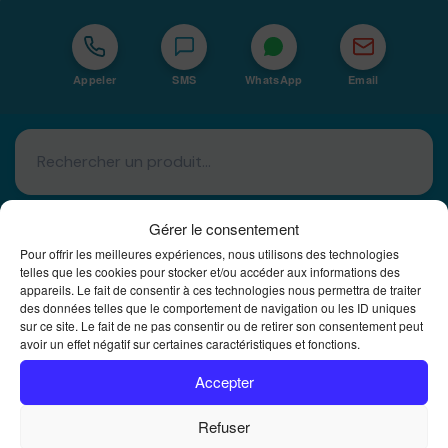
Appeler
SMS
WhatsApp
Email
Gérer le consentement
Pour offrir les meilleures expériences, nous utilisons des technologies
telles que les cookies pour stocker et/ou accéder aux informations des
appareils. Le fait de consentir à ces technologies nous permettra de traiter
Basé à La Réunion · 974
des données telles que le comportement de navigation ou les ID uniques
sur ce site. Le fait de ne pas consentir ou de retirer son consentement peut
Bureautique Reunion Ei
avoir un effet négatif sur certaines caractéristiques et fonctions.
Intégrateur de solutions d'impression Bureautique et
DTF à la Réunion
Accepter
Refuser