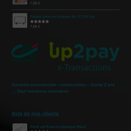
1,92
€
Note
5.00
sur 5
Plaque photo en Ardoise de 13,7X9 Cm
7,89
€
Note
5.00
sur 5
Garantie commerciale / constructeur – Durée 2 ans
… Sauf mentions contraires
Avis de nos clients
Porte clé Rond en plastique Blanc