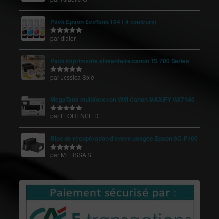
5
Pack Epson EcoTank 104 ( 4 couleurs)
par didier
Note
5
sur
5
Pack imprimante alimentaire canon TS 700 Series
par Jessica Solé
Note
5
sur
5
MegaTank multifonction Wifi Canon MAXIFY GX7140
par FLORENCE D.
Note
5
sur
5
Bloc de récupération d'encre usagée Epson SC-F100
par MELISSA S.
Note
5
sur
5