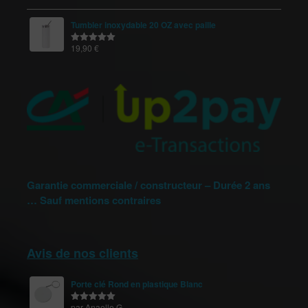
sur 5
Tumbler inoxydable 20 OZ avec paille
19,90
€
Note
5.00
sur 5
Garantie commerciale / constructeur – Durée 2 ans
… Sauf mentions contraires
Avis de nos clients
Porte clé Rond en plastique Blanc
par Anaelle G.
Note
5
sur