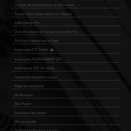
Location de photocopieurs et imprimantes
Toners Canon disponibles à La Réunion
Cake Design Pro
Outil de création de Disque Comestible Pro
Services impressions en ligne
Imprimante DTF Textile
🖨️
👕
Imprimante A3 ERASMART DTF
Imprimantes DTF UV objets
Impression étiquettes couleur
Mugs personnalises
Ma Boutique
Mon Panier
Formulaire de contact
Ma commande
RGPD/CGV/Mentions Légales