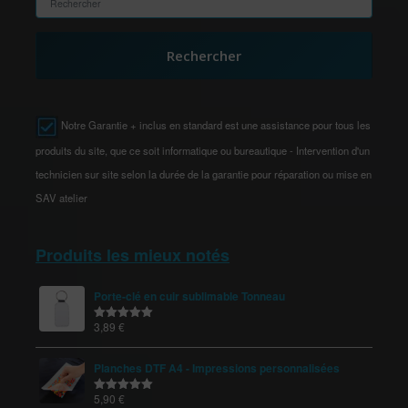
Rechercher
Notre Garantie + inclus en standard est une assistance pour tous les
produits du site, que ce soit informatique ou bureautique - Intervention d'un
technicien sur site selon la durée de la garantie pour réparation ou mise en
SAV atelier
Produits les mieux notés
Porte-clé en cuir sublimable Tonneau
3,89
€
Note
5.00
sur 5
Planches DTF A4 - Impressions personnalisées
5,90
€
Note
5.00