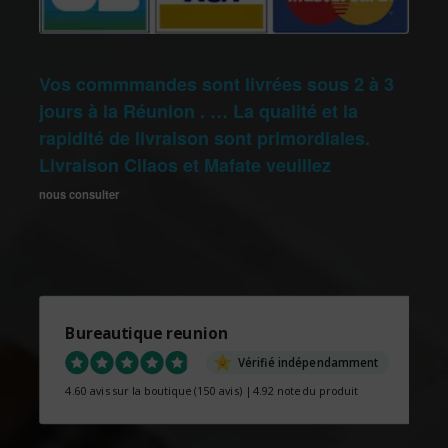
Vos commmandes sont livrées sous 2 à 3
jours à la Réunion . … La qualité et la
rapidité de livraison sont primordiales.
Livraison Cilaos et Mafate veuillez
nous consulter
Bureautique reunion
Vérifié indépendamment
4.60 avis sur la boutique
(150 avis)
|
4.92 note du produit