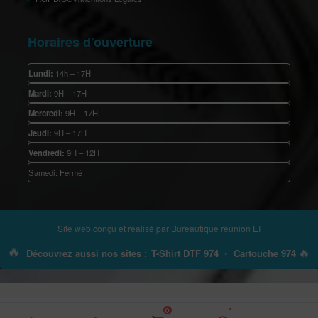
Horaires d’ouverture
Lundi:
14h – 17H
Mardi:
9H – 17H
Mercredi:
9H – 17H
Jeudi:
9H – 17H
Vendredi:
9H – 12H
Samedi: Fermé
Site web conçu et réalisé par
Bureautique reunion EI
🔥
🔥
Découvrez aussi nos sites :
T-Shirt DTF 974
•
Cartouche 974
0