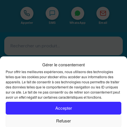
Appeler
SMS
WhatsApp
Email
Gérer le consentement
Pour offrir les meilleures expériences, nous utilisons des technologies
telles que les cookies pour stocker et/ou accéder aux informations des
appareils. Le fait de consentir à ces technologies nous permettra de traiter
Basé à La Réunion · 974
des données telles que le comportement de navigation ou les ID uniques
sur ce site. Le fait de ne pas consentir ou de retirer son consentement peut
Bureautique Reunion Ei
avoir un effet négatif sur certaines caractéristiques et fonctions.
Intégrateur de solutions d'impression Bureautique et
DTF à la Réunion
Accepter
Refuser