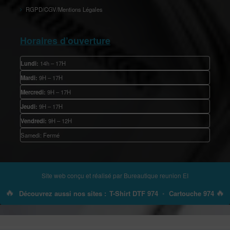
RGPD/CGV/Mentions Légales
Horaires d’ouverture
Lundi:
14h – 17H
Mardi:
9H – 17H
Mercredi:
9H – 17H
Jeudi:
9H – 17H
Vendredi:
9H – 12H
Samedi: Fermé
Site web conçu et réalisé par
Bureautique reunion EI
🔥
🔥
Découvrez aussi nos sites :
T-Shirt DTF 974
•
Cartouche 974