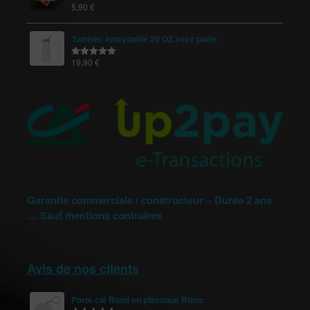
5,90
€
Note
5.00
sur 5
Tumbler inoxydable 20 OZ avec paille
19,90
€
Note
5.00
sur 5
Garantie commerciale / constructeur – Durée 2 ans
… Sauf mentions contraires
Avis de nos clients
Porte clé Rond en plastique Blanc