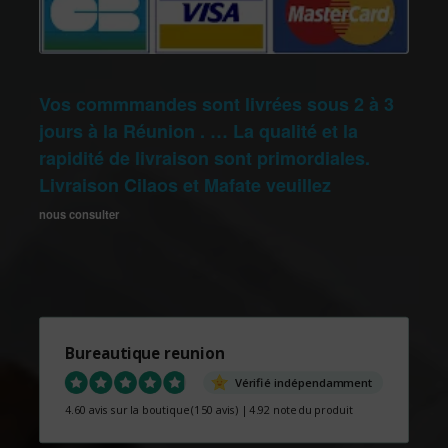
Vos commmandes sont livrées sous 2 à 3
jours à la Réunion . … La qualité et la
rapidité de livraison sont primordiales.
Livraison Cilaos et Mafate veuillez
nous consulter
Bureautique reunion
Vérifié indépendamment
4.60 avis sur la boutique
(150 avis)
|
4.92 note du produit