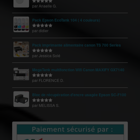
par Anaelle G.
Note
5
sur
5
Pack Epson EcoTank 104 ( 4 couleurs)
par didier
Note
5
sur
5
Pack imprimante alimentaire canon TS 700 Series
par Jessica Solé
Note
5
sur
5
MegaTank multifonction Wifi Canon MAXIFY GX7140
par FLORENCE D.
Note
5
sur
5
Bloc de récupération d'encre usagée Epson SC-F100
par MELISSA S.
Note
5
sur
5