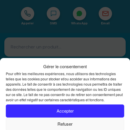
Appeler
SMS
WhatsApp
Email
Gérer le consentement
Pour offrir les meilleures expériences, nous utilisons des technologies
telles que les cookies pour stocker et/ou accéder aux informations des
appareils. Le fait de consentir à ces technologies nous permettra de traiter
Basé à La Réunion · 974
des données telles que le comportement de navigation ou les ID uniques
sur ce site. Le fait de ne pas consentir ou de retirer son consentement peut
Bureautique Reunion Ei
avoir un effet négatif sur certaines caractéristiques et fonctions.
Intégrateur de solutions d'impression Bureautique et
DTF à la Réunion
Accepter
Refuser