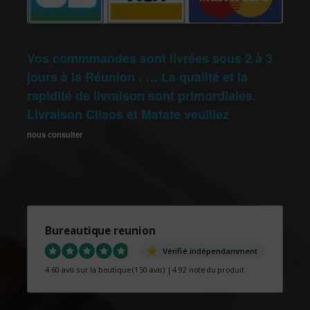
Vos commmandes sont livrées sous 2 à 3
jours à la Réunion . … La qualité et la
rapidité de livraison sont primordiales.
Livraison Cilaos et Mafate veuillez
nous consulter
Bureautique reunion
Vérifié indépendamment
4.60 avis sur la boutique
(150 avis)
|
4.92 note du produit