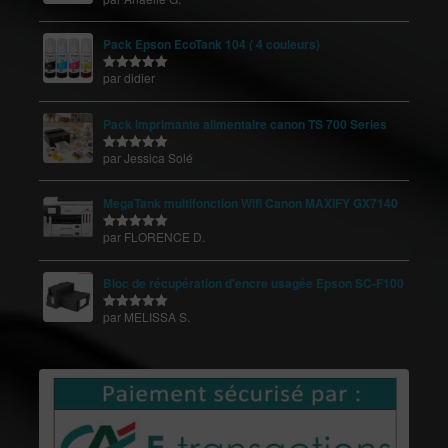
5
Pack Epson EcoTank 104 ( 4 couleurs)
par didier
Note
5
sur
5
Pack imprimante alimentaire canon TS 700 Series
par Jessica Solé
Note
5
sur
5
MegaTank multifonction Wifi Canon MAXIFY GX7140
par FLORENCE D.
Note
5
sur
5
Bloc de récupération d'encre usagée Epson SC-F100
par MELISSA S.
Note
5
sur
5