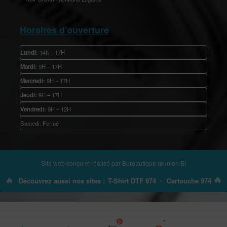
Horaires d’ouverture
Lundi:
14h – 17H
Mardi:
9H – 17H
Mercredi:
9H – 17H
Jeudi:
9H – 17H
Vendredi:
9H – 12H
Samedi: Fermé
Site web conçu et réalisé par
Bureautique reunion EI
🔥
🔥
Découvrez aussi nos sites :
T-Shirt DTF 974
•
Cartouche 974
0