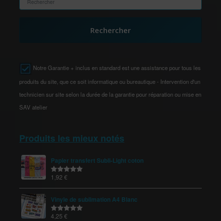
Rechercher
Notre Garantie + inclus en standard est une assistance pour tous les
produits du site, que ce soit informatique ou bureautique - Intervention d'un
technicien sur site selon la durée de la garantie pour réparation ou mise en
SAV atelier
Produits les mieux notés
Papier transfert Subli-Light coton
1,92
€
Note
5.00
sur 5
Vinyle de sublimation A4 Blanc
4,25
€
Note
5.00