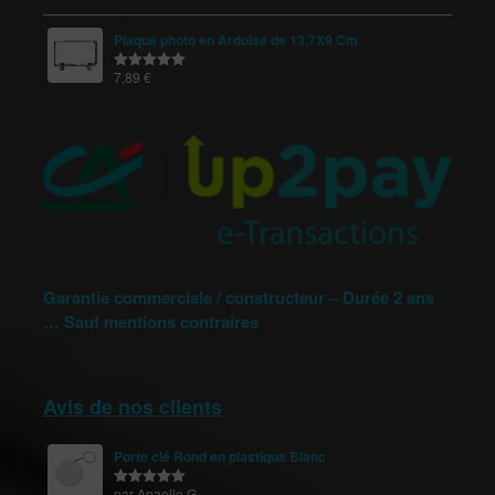
sur 5
Plaque photo en Ardoise de 13,7X9 Cm
7,89
€
Note
5.00
sur 5
Garantie commerciale / constructeur – Durée 2 ans
… Sauf mentions contraires
Avis de nos clients
Porte clé Rond en plastique Blanc
par Anaelle G.
Note
5
sur