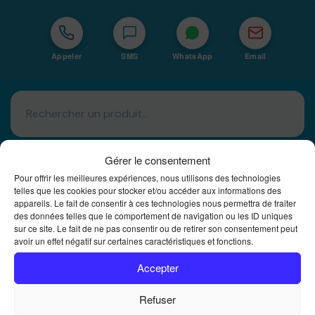
Appeler
SMS
WhatsApp
Email
Gérer le consentement
Pour offrir les meilleures expériences, nous utilisons des technologies
telles que les cookies pour stocker et/ou accéder aux informations des
appareils. Le fait de consentir à ces technologies nous permettra de traiter
Basé à La Réunion · 974
des données telles que le comportement de navigation ou les ID uniques
sur ce site. Le fait de ne pas consentir ou de retirer son consentement peut
Bureautique Reunion Ei
avoir un effet négatif sur certaines caractéristiques et fonctions.
Intégrateur de solutions d'impression Bureautique et
DTF à la Réunion
Accepter
Refuser