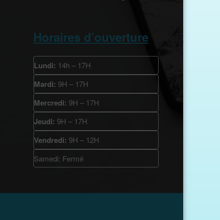
Horaires d’ouverture
Lundi:
14h – 17H
Mardi:
9H – 17H
Mercredi:
9H – 17H
Jeudi:
9H – 17H
Vendredi:
9H – 12H
Samedi: Fermé