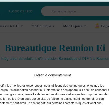
Recherche
phone
0693 05 49 33
de
n
produits
ession & DTF
Ma Boutique
Mon Espace
Logi
Bureautique Reunion Ei
Intégrateur de solutions d'impression Bureautique et DTF à la Réunio
Gérer le consentement
offrir les meilleures expériences, nous utilisons des technologies telles que les
es pour stocker et/ou accéder aux informations des appareils. Le fait de consentir 
technologies nous permettra de traiter des données telles que le comportement de
ation ou les ID uniques sur ce site. Le fait de ne pas consentir ou de retirer son
ntement peut avoir un effet négatif sur certaines caractéristiques et fonctions.