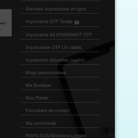
Services impressions en ligne
Imprimante DTF Textile
🖨️
👕
ment
t
Imprimante A3 ERASMART DTF
Imprimantes DTF UV objets
Impression étiquettes couleur
Mugs personnalises
Ma Boutique
Mon Panier
Formulaire de contact
Ma commande
RGPD/CGV/Mentions Légales