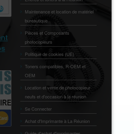
Maintenance et location de matériel
bureautique
Pièces et Composants
ent
photocopieurs
os
Politique de cookies (UE)
Toners compatibles, R-OEM et
OEM
Location et vente de photocopieur
neufs et d'occasion à la réunion
Se Connecter
Achat d'Imprimante à La Réunion
Guide d'achat d'imprimantes