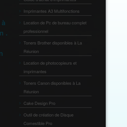
Imprimantes A3 Multifonctions
 à
Location de Pc de bureau complet
n .
professionnel
Toners Brother disponibles à La
Réunion
on
Location de photocopieurs et
imprimantes
Toners Canon disponibles à La
Réunion
Cake Design Pro
Outil de création de Disque
Comestible Pro