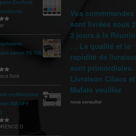
pson EcoTank
 couleurs)
Vos commmandes
sont livrées sous 2
er
sur
3 jours à la Réunio
mprimante
… La qualité et la
taire canon TS 700
rapidité de livrais
sont primordiales.
sica Solé
Livraison Cilaos et
sur
Mafate veuillez
nk multifonction
nous consulter
anon MAXIFY
0
ORENCE D.
sur