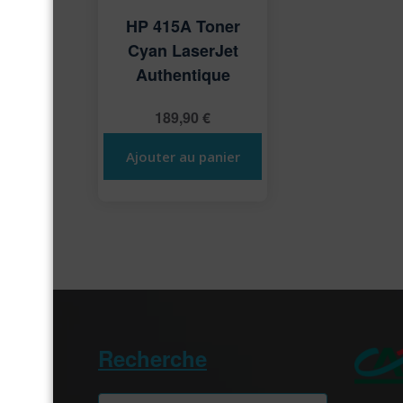
HP 415A Toner
Cyan LaserJet
Authentique
189,90
€
Ajouter au panier
Recherche