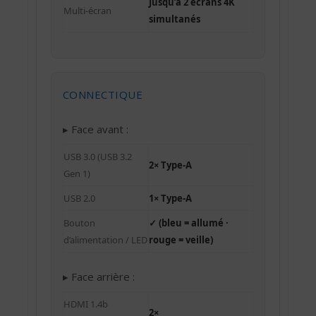
Jusqu’à 2 écrans 4K
Multi-écran
simultanés
CONNECTIQUE
▸ Face avant :
USB 3.0 (USB 3.2
2× Type-A
Gen 1)
USB 2.0
1× Type-A
Bouton
✓ (bleu = allumé ·
d’alimentation / LED
rouge = veille)
▸ Face arrière :
HDMI 1.4b
2×