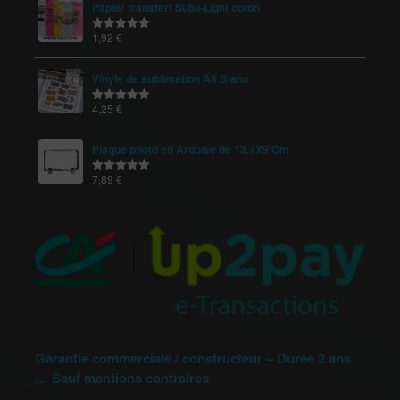
Papier transfert Subli-Light coton
1,92
€
Note
5.00
sur 5
Vinyle de sublimation A4 Blanc
4,25
€
Note
5.00
sur 5
Plaque photo en Ardoise de 13,7X9 Cm
7,89
€
Note
5.00
sur 5
Garantie commerciale / constructeur – Durée 2 ans
… Sauf mentions contraires