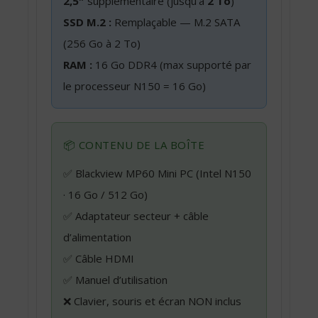
2,5″
supplémentaire (jusqu’à
2 To
)
SSD M.2 :
Remplaçable — M.2 SATA
(256 Go à 2 To)
RAM :
16 Go DDR4 (max supporté par
le processeur N150 = 16 Go)
📦 CONTENU DE LA BOÎTE
✅ Blackview MP60 Mini PC (Intel N150
· 16 Go / 512 Go)
✅ Adaptateur secteur + câble
d’alimentation
✅ Câble HDMI
✅ Manuel d’utilisation
❌ Clavier, souris et écran NON inclus