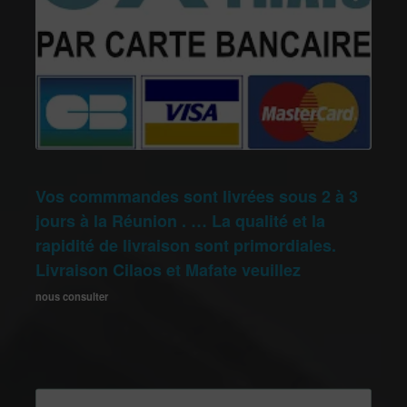
Vos commmandes sont livrées sous 2 à 3
jours à la Réunion . … La qualité et la
rapidité de livraison sont primordiales.
Livraison Cilaos et Mafate veuillez
nous consulter