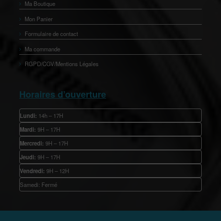
Ma Boutique
Mon Panier
Formulaire de contact
Ma commande
RGPD/CGV/Mentions Légales
Horaires d’ouverture
Lundi:
14h – 17H
Mardi:
9H – 17H
Mercredi:
9H – 17H
Jeudi:
9H – 17H
Vendredi:
9H – 12H
Samedi: Fermé