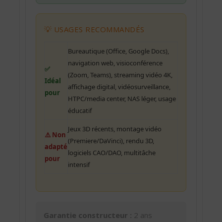
💡 USAGES RECOMMANDÉS
Bureautique (Office, Google Docs),
navigation web, visioconférence
✅
(Zoom, Teams), streaming vidéo 4K,
Idéal
affichage digital, vidéosurveillance,
pour
HTPC/media center, NAS léger, usage
éducatif
Jeux 3D récents, montage vidéo
⚠️ Non
(Premiere/DaVinci), rendu 3D,
adapté
logiciels CAO/DAO, multitâche
pour
intensif
Garantie constructeur :
2 ans