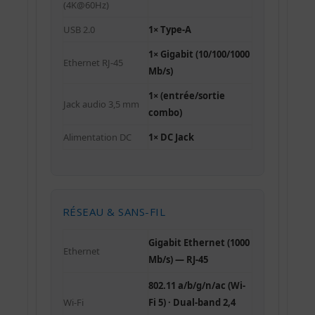
(4K@60Hz)
USB 2.0
1× Type-A
1× Gigabit (10/100/1000
Ethernet RJ-45
Mb/s)
1× (entrée/sortie
Jack audio 3,5 mm
combo)
Alimentation DC
1× DC Jack
RÉSEAU & SANS-FIL
Gigabit Ethernet (1000
Ethernet
Mb/s) — RJ-45
802.11 a/b/g/n/ac (Wi-
Wi-Fi
Fi 5) · Dual-band 2,4