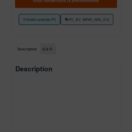
vous conseillons la précommande
Unité centrale PC
PC_BV_MP60_N95_512
Description
Q & R
Description