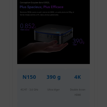
N150
390 g
4K
4C/4T · 3,6 GHz
Ultra-léger
Double écran
HDMI