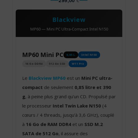
299,00
€
Blackview
MP60 — Mini PC Ultra-Compact Intel N150
MP60 Mini PC
0,85 L
Intel N150
16 Go DDR4
512 Go SSD
W11 Pro
Le
Blackview MP60
est un
Mini PC ultra-
compact
de seulement
0,85 litre et 390
g
, à peine plus grand qu’un CD. Propulsé par
le processeur
Intel Twin Lake N150
(4
cœurs / 4 threads, jusqu’à 3,6 GHz), couplé
à
16 Go de RAM DDR4
et un
SSD M.2
SATA de 512 Go
, il assure des