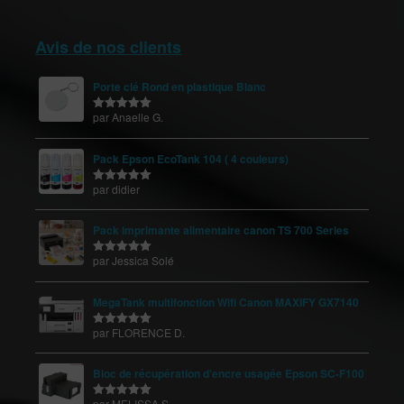
Avis de nos clients
Porte clé Rond en plastique Blanc
par Anaelle G.
Note
5
sur
5
Pack Epson EcoTank 104 ( 4 couleurs)
par didier
Note
5
sur
5
Pack imprimante alimentaire canon TS 700 Series
par Jessica Solé
Note
5
sur
5
MegaTank multifonction Wifi Canon MAXIFY GX7140
par FLORENCE D.
Note
5
sur
5
Bloc de récupération d'encre usagée Epson SC-F100
par MELISSA S.