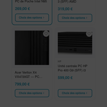
PC de Poche Intel N95
3 (SFF) AMD
269,00
€
319,00
€
Choix des options
Choix des options
HP
Unité centrale PC HP
Pro 400 G9 (SFF) i3
Acer Veriton X4
VX4720GT — PC
599,00
€
Professionnel
799,00
€
Choix des options
Choix des options