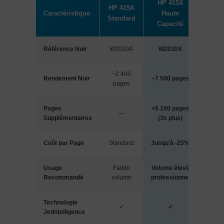
HP 415X
HP 415A
Caractéristique
Haute
Standard
Capacité
Référence Noir
W2020A
W2030X
~2 400
Rendement Noir
~7 500 pages
pages
Pages
+5 100 pages
—
Supplémentaires
(3x plus)
Coût par Page
Standard
Jusqu’à -25%
Usage
Faible
Volume élevé
Recommandé
volume
professionnel
Technologie
✓
✓
JetIntelligence