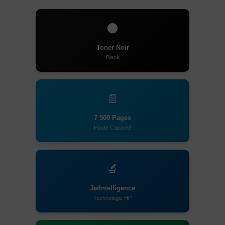
⚫
Toner Noir
Black
📄
7 500 Pages
Haute Capacité
🔬
JetIntelligence
Technologie HP