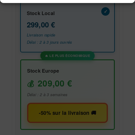
Stock Local
299,00
€
Livraison rapide
Délai : 2 à 3 jours ouvrés
Stock Europe
209,00
€
Délai : 2 à 3 semaines
-50% sur la livraison 🚚