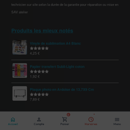
technicien sur site selon la durée de la garantie pour réparation ou mise en
SAV atelier
Produits les mieux notés
Vinyle de sublimation A4 Blanc
4,25
€
Note
5.00
sur 5
Papier transfert Subli-Light coton
1,92
€
Note
5.00
sur 5
Plaque photo en Ardoise de 13,7X9 Cm
7,89
€
Note
5.00
sur 5
0
home
person
shopping_cart
schedule
menu
Accueil
Compte
Panier
Horaires
Menu