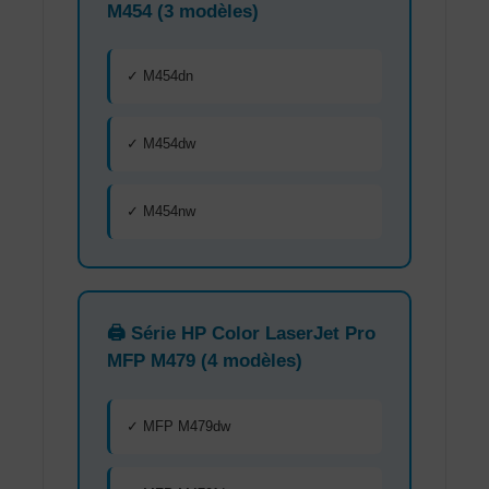
M454 (3 modèles)
✓ M454dn
✓ M454dw
✓ M454nw
🖨️ Série HP Color LaserJet Pro
MFP M479 (4 modèles)
✓ MFP M479dw