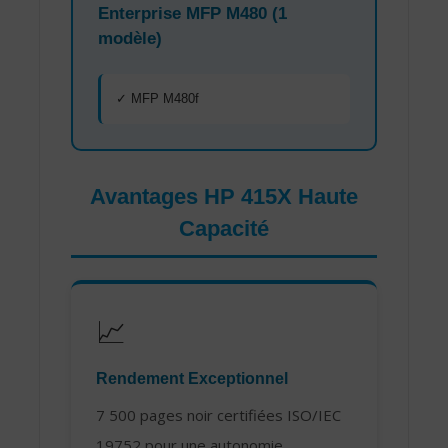
Enterprise MFP M480 (1
modèle)
✓ MFP M480f
Avantages HP 415X Haute
Capacité
📈
Rendement Exceptionnel
7 500 pages noir certifiées ISO/IEC
19752 pour une autonomie