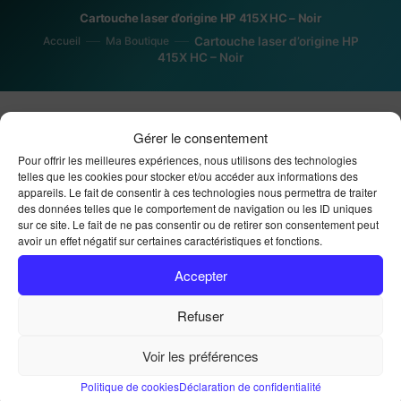
Cartouche laser d’origine HP 415X HC – Noir
Accueil
Ma Boutique
Cartouche laser d’origine HP
415X HC – Noir
Gérer le consentement
Pour offrir les meilleures expériences, nous utilisons des technologies
telles que les cookies pour stocker et/ou accéder aux informations des
appareils. Le fait de consentir à ces technologies nous permettra de traiter
des données telles que le comportement de navigation ou les ID uniques
Cartouche laser d’origine
sur ce site. Le fait de ne pas consentir ou de retirer son consentement peut
avoir un effet négatif sur certaines caractéristiques et fonctions.
HP 415X HC – Noir
Accepter
Refuser
209,00
€
Voir les préférences
Choisissez votre option de stock :
Politique de cookies
Déclaration de confidentialité