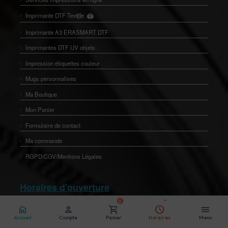
🖨️
Imprimante DTF Textile
👕
Imprimante A3 ERASMART DTF
Imprimantes DTF UV objets
Impression étiquettes couleur
Mugs personnalises
Ma Boutique
Mon Panier
Formulaire de contact
Ma commande
RGPD/CGV/Mentions Légales
Horaires d’ouverture
0
home
person
shopping_cart
schedule
menu
Lundi:
14h – 17H
Accueil
Compte
Panier
Horaires
Menu
Mardi:
9H – 17H