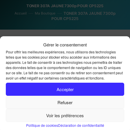
TONER 307A JAUNE 7300p POUR CP5225
Accueil
Ma Boutique
TONER 307A JAUNE 7300p
POUR CP5225
Gérer le consentement
Pour offrir les meilleures expériences, nous utilisons des technologies
telles que les cookies pour stocker et/ou accéder aux informations des
appareils. Le fait de consentir à ces technologies nous permettra de traiter
des données telles que le comportement de navigation ou les ID uniques
TONER 307A JAUNE
sur ce site. Le fait de ne pas consentir ou de retirer son consentement peut
avoir un effet négatif sur certaines caractéristiques et fonctions.
7300p POUR CP5225
Accepter
Refuser
489,00
€
Voir les préférences
Choisissez votre option de stock :
Politique de cookies
Déclaration de confidentialité