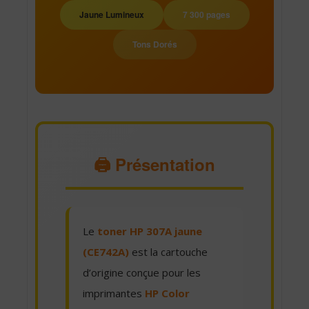
Jaune Lumineux
7 300 pages
Tons Dorés
🖨️ Présentation
Le
toner HP 307A jaune
(CE742A)
est la cartouche
d’origine conçue pour les
imprimantes
HP Color