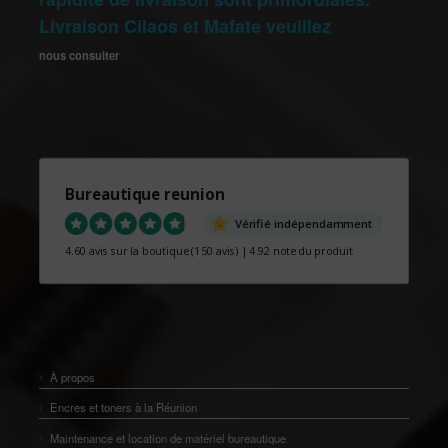
Livraison Cilaos et Mafate veuillez
nous consulter
Bureautique reunion
Vérifié indépendamment
4.60 avis sur la boutique
(150 avis)
|
4.92 note du produit
À propos
Encres et toners à la Réunion
Maintenance et location de matériel bureautique