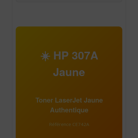
☀️ HP 307A
Jaune
Toner LaserJet Jaune
Authentique
Référence CE742A