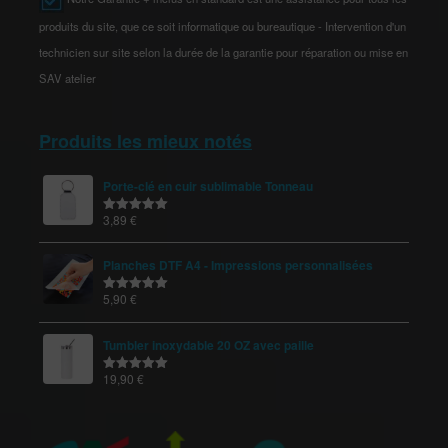
produits du site, que ce soit informatique ou bureautique - Intervention d'un
technicien sur site selon la durée de la garantie pour réparation ou mise en
SAV atelier
Produits les mieux notés
Porte-clé en cuir sublimable Tonneau
3,89
€
Note
5.00
sur 5
Planches DTF A4 - Impressions personnalisées
5,90
€
Note
5.00
sur 5
Tumbler inoxydable 20 OZ avec paille
19,90
€
Note
5.00
sur 5