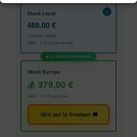
Stock Local
489,00
€
Livraison rapide
Délai : 2 à 3 jours ouvrés
Stock Europe
379,00
€
Délai : 2 à 3 semaines
-50% sur la livraison 🚚