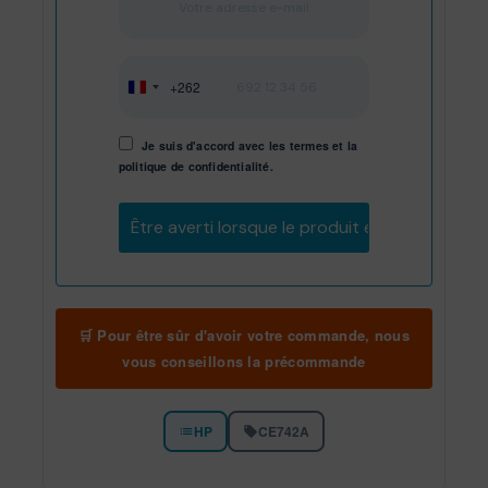
+262
Réunion
+262
Je suis d'accord avec les
termes
et
la
politique de confidentialité.
Être averti lorsque le produit est en stock
🛒 Pour être sûr d'avoir votre commande, nous
vous conseillons la précommande
HP
CE742A