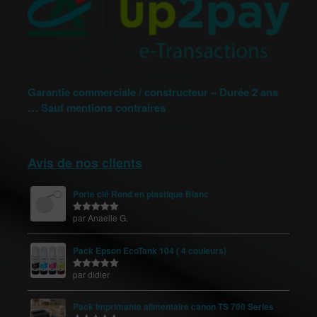
Garantie commerciale / constructeur – Durée 2 ans
… Sauf mentions contraires
Avis de nos clients
Porte clé Rond en plastique Blanc
par Anaelle G.
Note
5
sur
5
Pack Epson EcoTank 104 ( 4 couleurs)
par didier
Note
5
sur
5
Pack imprimante alimentaire canon TS 700 Series