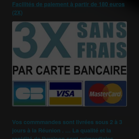
Facilités de paiement à partir de 180 euros
(2X)
Vos commmandes sont livrées sous 2 à 3
jours à la Réunion . … La qualité et la
rapidité de livraison sont primordiales.