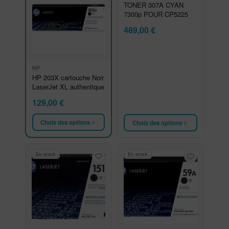
TONER 307A CYAN
7300p POUR CP5225
489,00
€
HP
HP 203X cartouche Noir
LaserJet XL authentique
129,00
€
Choix des options
Choix des options
En stock
En stock