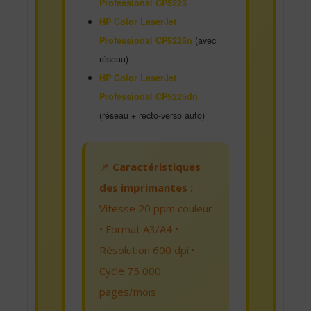
Professional CP5225
HP Color LaserJet
Professional CP5225n
(avec
réseau)
HP Color LaserJet
Professional CP5225dn
(réseau + recto-verso auto)
📌
Caractéristiques
des imprimantes :
Vitesse 20 ppm couleur
• Format A3/A4 •
Résolution 600 dpi •
Cycle 75 000
pages/mois