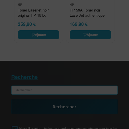
HP
HP
Toner Laserjet noir
HP 59A Toner noir
original HP 151X
LaserJet authentique
359,90
€
169,90
€
Ajouter
Ajouter
Recherche
Rechercher
Notre Garantie + inclus en standard est une assistance pour tous les