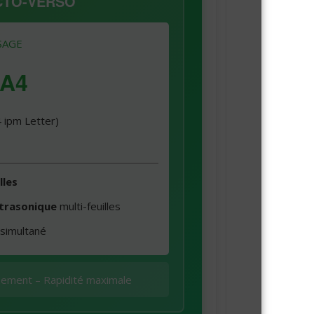
CTO-VERSO
SAGE
 A4
 ipm Letter)
lles
ltrasonique
multi-feuilles
simultané
nement – Rapidité maximale