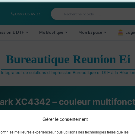
Recherche de produits
phone
0693 05 49 33
n
ession & DTF
Ma Boutique
Mon Espace
Logi
Bureautique Reunion Ei
Intégrateur de solutions d'impression Bureautique et DTF à la Réunio
rk XC4342 – couleur multifonc
eil
Ma Boutique
Lexmark XC4342 – couleur multifonctio
Gérer le consentement
offrir les meilleures expériences, nous utilisons des technologies telles que les