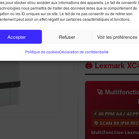
Lexmark 
es pour stocker et/ou accéder aux informations des appareils. Le fait de consentir 
technologies nous permettra de traiter des données telles que le comportement de
mu
ation ou les ID uniques sur ce site. Le fait de ne pas consentir ou de retirer son
ntement peut avoir un effet négatif sur certaines caractéristiques et fonctions.
L
Accepter
Refuser
Voir les préférences
2999,00
€
Politique de cookies
Déclaration de confidentialité
🖨️ Lexmark XC
🚀 Multifonct
⚡ 40 PPM A4 / 42 P
🔄 SCAN 80 IPM RE
Multifonction Lexm