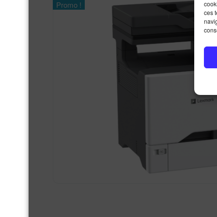
Promo !
cooki
ces 
navig
conse