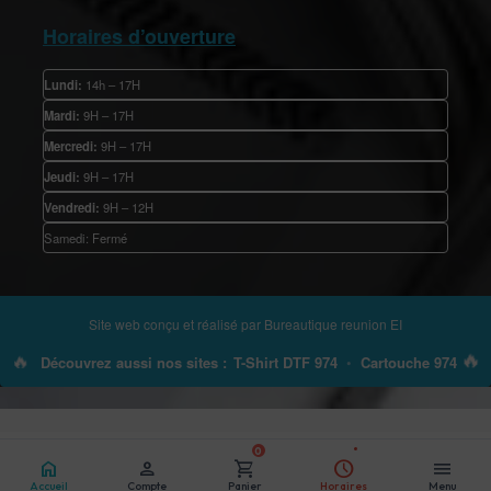
Horaires d’ouverture
Lundi:
14h – 17H
Mardi:
9H – 17H
Mercredi:
9H – 17H
Jeudi:
9H – 17H
Vendredi:
9H – 12H
Samedi: Fermé
Site web conçu et réalisé par
Bureautique reunion EI
🔥
🔥
Découvrez aussi nos sites :
T-Shirt DTF 974
•
Cartouche 974
0
home
person
shopping_cart
schedule
menu
Accueil
Compte
Panier
Horaires
Menu