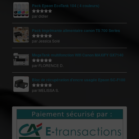
Pack Epson EcoTank 104 ( 4 couleurs)
par didier
Note
5
sur
5
Pack imprimante alimentaire canon TS 700 Series
par Jessica Solé
Note
5
sur
5
MegaTank multifonction Wifi Canon MAXIFY GX7140
par FLORENCE D.
Note
5
sur
5
Bloc de récupération d'encre usagée Epson SC-F100
par MELISSA S.
Note
5
sur
5