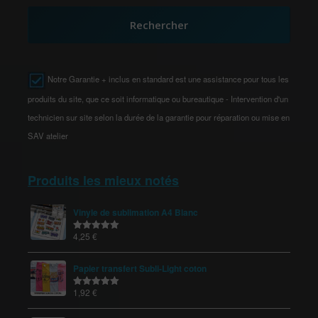
Rechercher
Notre Garantie + inclus en standard est une assistance pour tous les
produits du site, que ce soit informatique ou bureautique - Intervention d'un
technicien sur site selon la durée de la garantie pour réparation ou mise en
SAV atelier
Produits les mieux notés
Vinyle de sublimation A4 Blanc
4,25
€
Note
5.00
sur 5
Papier transfert Subli-Light coton
1,92
€
Note
5.00
sur 5