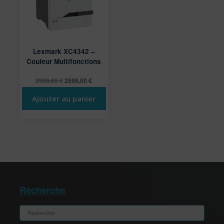
Lexmark XC4342 –
Couleur Multifonctions
Le
Le
2999,00
€
2599,00
€
prix
prix
Ajouter au panier
initial
actuel
était :
est :
2999,00 €.
2599,00 €.
Recherche