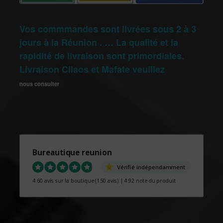
Vos commmandes sont livrées sous 2 à 3
jours à la Réunion . … La qualité et la
rapidité de livraison sont primordiales.
Livraison Cilaos et Mafate veuillez
nous consulter
Bureautique reunion
Vérifié indépendamment
4.60 avis sur la boutique
(150 avis)
|
4.92 note du produit