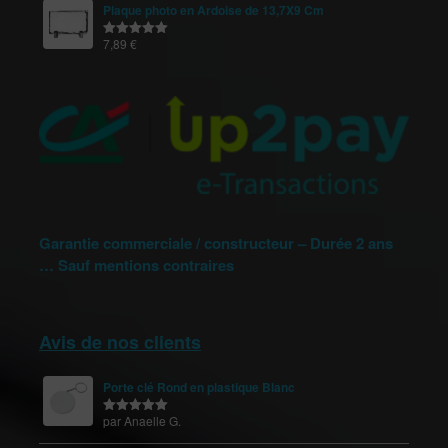
Plaque photo en Ardoise de 13,7X9 Cm
7,89
€
Note
5.00
sur 5
Garantie commerciale / constructeur – Durée 2 ans
… Sauf mentions contraires
Avis de nos clients
Porte clé Rond en plastique Blanc
par Anaelle G.
Note
5
sur
5