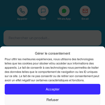
Appeler
SMS
WhatsApp
Email
Gérer le consentement
Pour offrir les meilleures expériences, nous utilisons des technologies
telles que les cookies pour stocker et/ou accéder aux informations des
appareils. Le fait de consentir à ces technologies nous permettra de traiter
Basé à La Réunion · 974
des données telles que le comportement de navigation ou les ID uniques
sur ce site. Le fait de ne pas consentir ou de retirer son consentement peut
Bureautique Reunion Ei
avoir un effet négatif sur certaines caractéristiques et fonctions.
Intégrateur de solutions d'impression Bureautique et
DTF à la Réunion
Accepter
Refuser