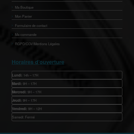
Ma Boutique
Mon Panier
Formulaire de contact
Ma commande
RGPD/CGV/Mentions Légales
Horaires d’ouverture
Lundi:
14h – 17H
Mardi:
9H – 17H
Mercredi:
9H – 17H
Jeudi:
9H – 17H
Vendredi:
9H – 12H
Samedi: Fermé