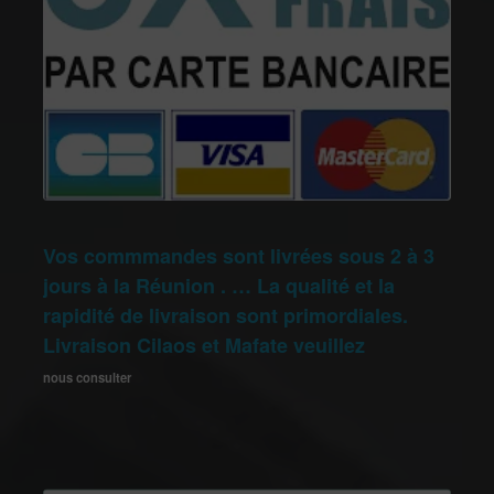
Vos commmandes sont livrées sous 2 à 3
jours à la Réunion . … La qualité et la
rapidité de livraison sont primordiales.
Livraison Cilaos et Mafate veuillez
nous consulter