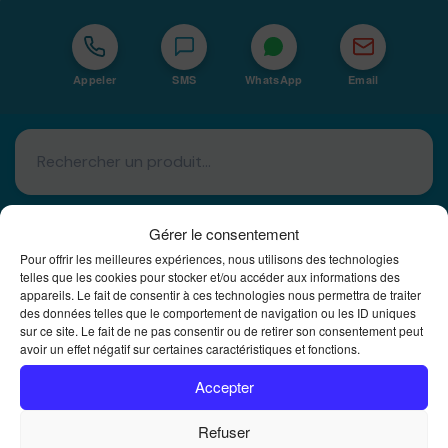
Appeler
SMS
WhatsApp
Email
Gérer le consentement
Pour offrir les meilleures expériences, nous utilisons des technologies
telles que les cookies pour stocker et/ou accéder aux informations des
appareils. Le fait de consentir à ces technologies nous permettra de traiter
Basé à La Réunion · 974
des données telles que le comportement de navigation ou les ID uniques
Bureautique Reunion Ei
sur ce site. Le fait de ne pas consentir ou de retirer son consentement peut
avoir un effet négatif sur certaines caractéristiques et fonctions.
Intégrateur de solutions d'impression Bureautique et
DTF à la Réunion
Accepter
Refuser