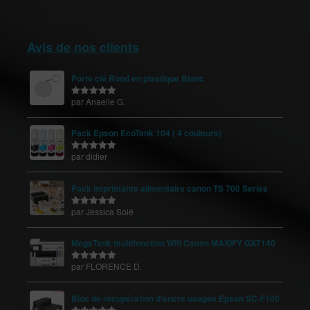
Avis de nos clients
Porte clé Rond en plastique Blanc
par Anaelle G.
Note
5
sur
5
Pack Epson EcoTank 104 ( 4 couleurs)
par didier
Note
5
sur
5
Pack imprimante alimentaire canon TS 700 Series
par Jessica Solé
Note
5
sur
5
MegaTank multifonction Wifi Canon MAXIFY GX7140
par FLORENCE D.
Note
5
sur
5
Bloc de récupération d'encre usagée Epson SC-F100