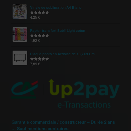
Vinyle de sublimation A4 Blanc
4,25
€
Note
5.00
sur 5
Papier transfert Subli-Light coton
1,92
€
Note
5.00
sur 5
Plaque photo en Ardoise de 13,7X9 Cm
7,89
€
Note
5.00
sur 5
Garantie commerciale / constructeur – Durée 2 ans
… Sauf mentions contraires