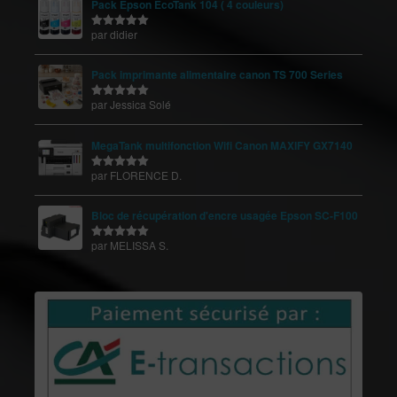
Pack Epson EcoTank 104 ( 4 couleurs)
par didier
Note
5
sur
5
Pack imprimante alimentaire canon TS 700 Series
par Jessica Solé
Note
5
sur
5
MegaTank multifonction Wifi Canon MAXIFY GX7140
par FLORENCE D.
Note
5
sur
5
Bloc de récupération d'encre usagée Epson SC-F100
par MELISSA S.
Note
5
sur
5