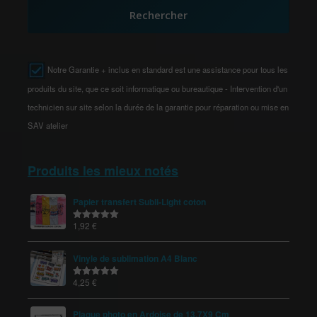
Rechercher
Notre Garantie + inclus en standard est une assistance pour tous les
produits du site, que ce soit informatique ou bureautique - Intervention d'un
technicien sur site selon la durée de la garantie pour réparation ou mise en
SAV atelier
Produits les mieux notés
Papier transfert Subli-Light coton
1,92
€
Note
5.00
sur 5
Vinyle de sublimation A4 Blanc
4,25
€
Note
5.00
sur 5
Plaque photo en Ardoise de 13,7X9 Cm