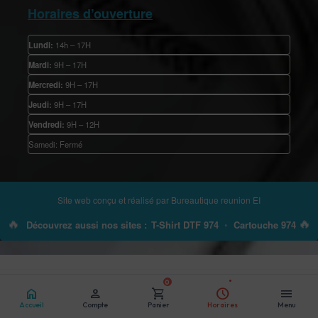
Horaires d’ouverture
Lundi:
14h – 17H
Mardi:
9H – 17H
Mercredi:
9H – 17H
Jeudi:
9H – 17H
Vendredi:
9H – 12H
Samedi: Fermé
Site web conçu et réalisé par
Bureautique reunion EI
🔥
🔥
Découvrez aussi nos sites :
T-Shirt DTF 974
•
Cartouche 974
0
home
person
shopping_cart
schedule
menu
Accueil
Compte
Panier
Horaires
Menu