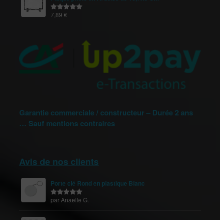
7,89
€
Note
5.00
sur 5
Garantie commerciale / constructeur – Durée 2 ans
… Sauf mentions contraires
Avis de nos clients
Porte clé Rond en plastique Blanc
par Anaelle G.
Note
5
sur
5