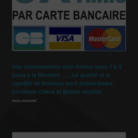
Vos commmandes sont livrées sous 2 à 3
jours à la Réunion . … La qualité et la
rapidité de livraison sont primordiales.
Livraison Cilaos et Mafate veuillez
nous consulter