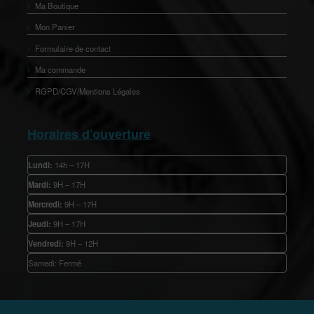
Ma Boutique
Mon Panier
Formulaire de contact
Ma commande
RGPD/CGV/Mentions Légales
Horaires d’ouverture
Lundi:
14h – 17H
Mardi:
9H – 17H
Mercredi:
9H – 17H
Jeudi:
9H – 17H
Vendredi:
9H – 12H
Samedi: Fermé