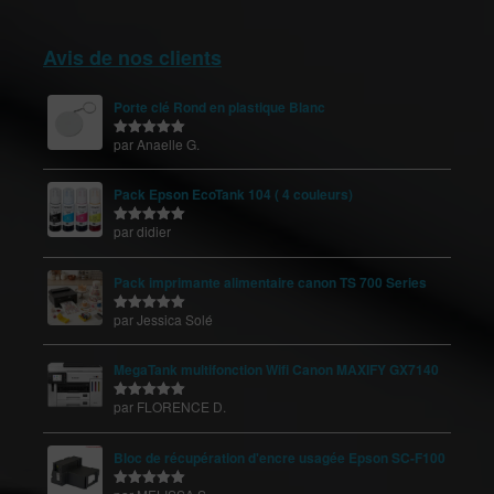
Avis de nos clients
Porte clé Rond en plastique Blanc
par Anaelle G.
Note
5
sur
5
Pack Epson EcoTank 104 ( 4 couleurs)
par didier
Note
5
sur
5
Pack imprimante alimentaire canon TS 700 Series
par Jessica Solé
Note
5
sur
5
MegaTank multifonction Wifi Canon MAXIFY GX7140
par FLORENCE D.
Note
5
sur
5
Bloc de récupération d'encre usagée Epson SC-F100