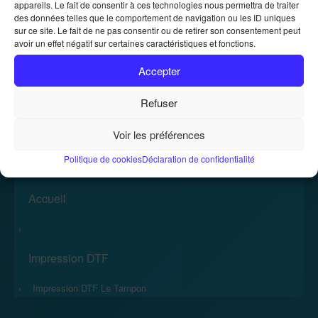
appareils. Le fait de consentir à ces technologies nous permettra de traiter
des données telles que le comportement de navigation ou les ID uniques
sur ce site. Le fait de ne pas consentir ou de retirer son consentement peut
Location de photocopieurs et
avoir un effet négatif sur certaines caractéristiques et fonctions.
imprimantes
Accepter
Location de photocopieurs et imprimantes
Accueil
»
Refuser
Voir les préférences
Politique de cookies
Déclaration de confidentialité
Accueil
›
Impression DTF
›
Impression DTF Le Tampon