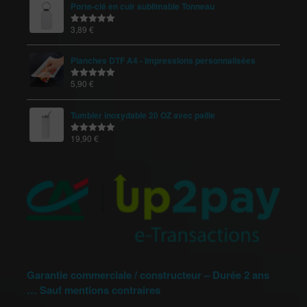
Porte-clé en cuir sublimable Tonneau
3,89
€
Note
5.00
sur 5
Planches DTF A4 - Impressions personnalisées
5,90
€
Note
5.00
sur 5
Tumbler inoxydable 20 OZ avec paille
19,90
€
Note
5.00
sur 5
Garantie commerciale / constructeur – Durée 2 ans
… Sauf mentions contraires