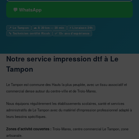
💬 WhatsApp
📍 Le Tampon
🚗 À 20 km — 20 min
⚡ Livraison 24h
🔧 Technicien certifié Ricoh
✅ 15+ ans d'expérience
Notre service impression dtf à Le
Tampon
Le Tampon est commune des Hauts la plus peuplée, avec un tissu associatif et
commercial dense autour du centre-ville et de Trois-Mares.
Nous équipons régulièrement les établissements scolaires, santé et services
administratifs de Le Tampon avec du matériel d'impression professionnel adapté à
leurs besoins spécifiques.
Zones d'activité couvertes :
Trois-Mares, centre commercial Le Tampon, zone
artisanale.