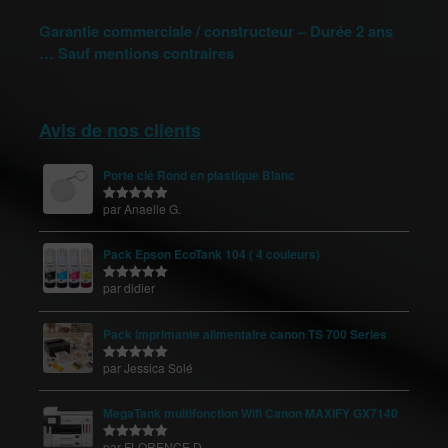
Garantie commerciale / constructeur – Durée 2 ans
… Sauf mentions contraires
Avis de nos clients
Porte clé Rond en plastique Blanc
par Anaelle G.
Note
5
sur
5
Pack Epson EcoTank 104 ( 4 couleurs)
par didier
Note
5
sur
5
Pack imprimante alimentaire canon TS 700 Series
par Jessica Solé
Note
5
sur
5
MegaTank multifonction Wifi Canon MAXIFY GX7140
par FLORENCE D.