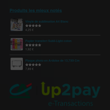
Produits les mieux notés
Vinyle de sublimation A4 Blanc
4,25
€
Note
5.00
sur 5
Papier transfert Subli-Light coton
1,92
€
Note
5.00
sur 5
Plaque photo en Ardoise de 13,7X9 Cm
7,89
€
Note
5.00
sur 5