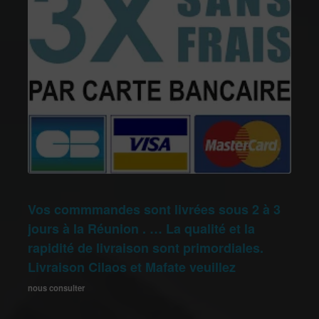
Vos commmandes sont livrées sous 2 à 3
jours à la Réunion . … La qualité et la
rapidité de livraison sont primordiales.
Livraison Cilaos et Mafate veuillez
nous consulter