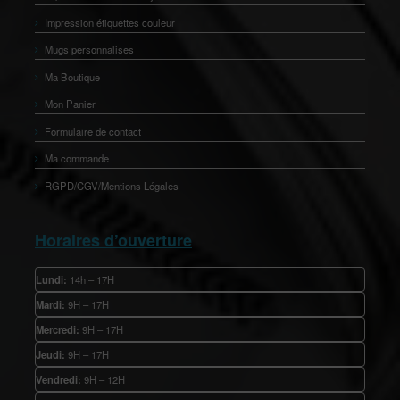
Impression étiquettes couleur
Mugs personnalises
Ma Boutique
Mon Panier
Formulaire de contact
Ma commande
RGPD/CGV/Mentions Légales
Horaires d’ouverture
Lundi:
14h – 17H
Mardi:
9H – 17H
Mercredi:
9H – 17H
Jeudi:
9H – 17H
Vendredi:
9H – 12H