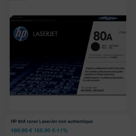
HP 80A toner LaserJet noir authentique
189,90
€
169,90
€
-11%