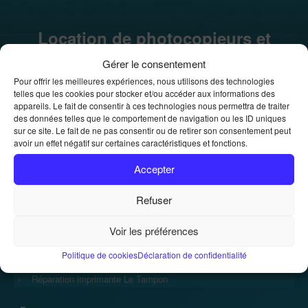
Location de photocopieurs et
imprimantes
Gérer le consentement
Location de photocopieurs et imprimantes
Pour offrir les meilleures expériences, nous utilisons des technologies
Accueil
»
telles que les cookies pour stocker et/ou accéder aux informations des
appareils. Le fait de consentir à ces technologies nous permettra de traiter
des données telles que le comportement de navigation ou les ID uniques
sur ce site. Le fait de ne pas consentir ou de retirer son consentement peut
avoir un effet négatif sur certaines caractéristiques et fonctions.
Accepter
Accueil
Refuser
›
Voir les préférences
Réparation imprimante
Politique de cookies
Déclaration de confidentialité
›
Réparation imprimante Le Tampon