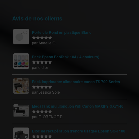
Avis de nos clients
Porte clé Rond en plastique Blanc
par Anaelle G.
Note
5
sur
5
Pack Epson EcoTank 104 ( 4 couleurs)
par didier
Note
5
sur
5
Pack imprimante alimentaire canon TS 700 Series
par Jessica Solé
Note
5
sur
5
MegaTank multifonction Wifi Canon MAXIFY GX7140
par FLORENCE D.
Note
5
sur
5
Bloc de récupération d'encre usagée Epson SC-F100