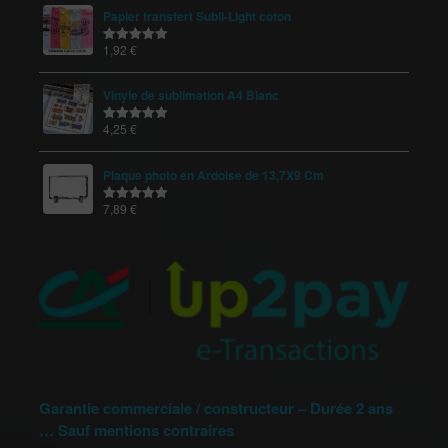
Papier transfert Subli-Light coton
1,92
€
Note
5.00
sur 5
Vinyle de sublimation A4 Blanc
4,25
€
Note
5.00
sur 5
Plaque photo en Ardoise de 13,7X9 Cm
7,89
€
Note
5.00
sur 5
Garantie commerciale / constructeur – Durée 2 ans
… Sauf mentions contraires