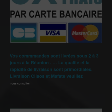
Vos commmandes sont livrées sous 2 à 3
jours à la Réunion . … La qualité et la
rapidité de livraison sont primordiales.
Livraison Cilaos et Mafate veuillez
nous consulter