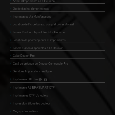
Achat d'Imprimante à La Réunion
Guide d'achat d'imprimantes
Imprimantes A3 Multifonctions
Location de Pc de bureau complet professionnel
Toners Brother disponibles à La Réunion
Location de photocopieurs et imprimantes
Toners Canon disponibles à La Réunion
Cake Design Pro
Outil de création de Disque Comestible Pro
Services impressions en ligne
Imprimante DTF Textile
🖨️
👕
Imprimante A3 ERASMART DTF
Imprimantes DTF UV objets
Impression étiquettes couleur
Mugs personnalises