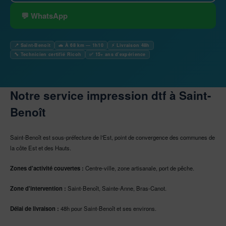
💬 WhatsApp
📍 Saint-Benoît
🚗 À 68 km — 1h10
⚡ Livraison 48h
🔧 Technicien certifié Ricoh
✅ 15+ ans d'expérience
Notre service impression dtf à Saint-
Benoît
Saint-Benoît est sous-préfecture de l'Est, point de convergence des communes de
la côte Est et des Hauts.
Zones d'activité couvertes :
Centre-ville, zone artisanale, port de pêche.
Zone d'intervention :
Saint-Benoît, Sainte-Anne, Bras-Canot.
Délai de livraison :
48h pour Saint-Benoît et ses environs.