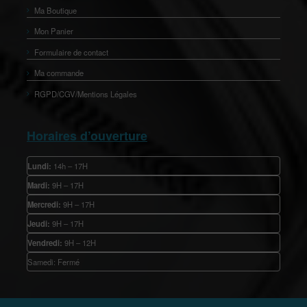
Ma Boutique
Mon Panier
Formulaire de contact
Ma commande
RGPD/CGV/Mentions Légales
Horaires d’ouverture
Lundi:
14h – 17H
Mardi:
9H – 17H
Mercredi:
9H – 17H
Jeudi:
9H – 17H
Vendredi:
9H – 12H
Samedi: Fermé