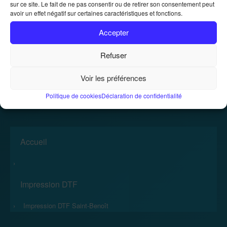
sur ce site. Le fait de ne pas consentir ou de retirer son consentement peut
avoir un effet négatif sur certaines caractéristiques et fonctions.
Location de photocopieurs et
Accepter
imprimantes
Refuser
Location de photocopieurs et imprimantes
Accueil
»
Voir les préférences
Politique de cookies
Déclaration de confidentialité
Accueil
›
Impression DTF
›
Impression DTF Saint-Benoît