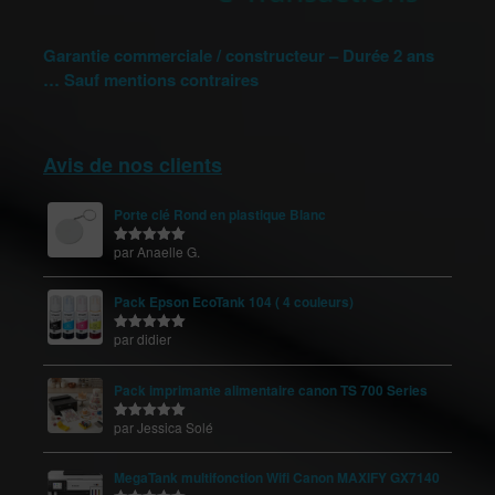
Garantie commerciale / constructeur – Durée 2 ans
… Sauf mentions contraires
Avis de nos clients
Porte clé Rond en plastique Blanc
par Anaelle G.
Note
5
sur
5
Pack Epson EcoTank 104 ( 4 couleurs)
par didier
Note
5
sur
5
Pack imprimante alimentaire canon TS 700 Series
par Jessica Solé
Note
5
sur
5
MegaTank multifonction Wifi Canon MAXIFY GX7140