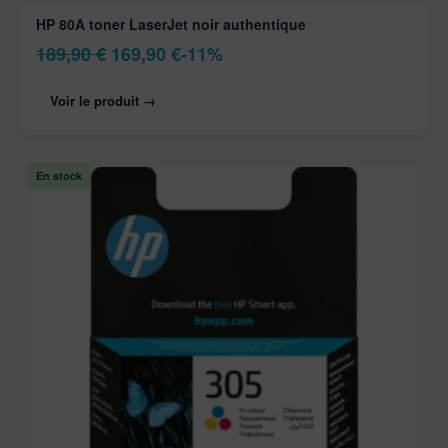
HP 80A toner LaserJet noir authentique
189,90
€
169,90
€
-11%
Voir le produit →
En stock