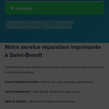
💬 WhatsApp
📍 Saint-Benoît
🚗 À 68 km — 1h10
⚡ Livraison 48h
🔧 Technicien certifié Ricoh
✅ 15+ ans d'expérience
Notre service réparation imprimante
à Saint-Benoît
Saint-Benoît est sous-préfecture de l'Est, point de convergence des communes de
la côte Est et des Hauts.
Zones d'activité couvertes :
Centre-ville, zone artisanale, port de pêche.
Zone d'intervention :
Saint-Benoît, Sainte-Anne, Bras-Canot.
Délai de livraison :
48h pour Saint-Benoît et ses environs.