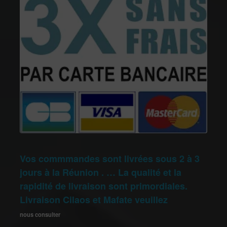
Vos commmandes sont livrées sous 2 à 3
jours à la Réunion . … La qualité et la
rapidité de livraison sont primordiales.
Livraison Cilaos et Mafate veuillez
nous consulter