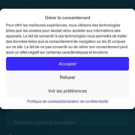
Location de photocopieurs et
Gérer le consentement
imprimantes
Pour offrir les meilleures expériences, nous utilisons des technologies
telles que les cookies pour stocker et/ou accéder aux informations des
Location de photocopieurs et imprimantes
appareils. Le fait de consentir à ces technologies nous permettra de traiter
Accueil
»
des données telles que le comportement de navigation ou les ID uniques
sur ce site. Le fait de ne pas consentir ou de retirer son consentement peut
avoir un effet négatif sur certaines caractéristiques et fonctions.
Accepter
Refuser
Accueil
Voir les préférences
›
Politique de cookies
Déclaration de confidentialité
Réparation imprimante
›
Réparation imprimante Saint-Benoît