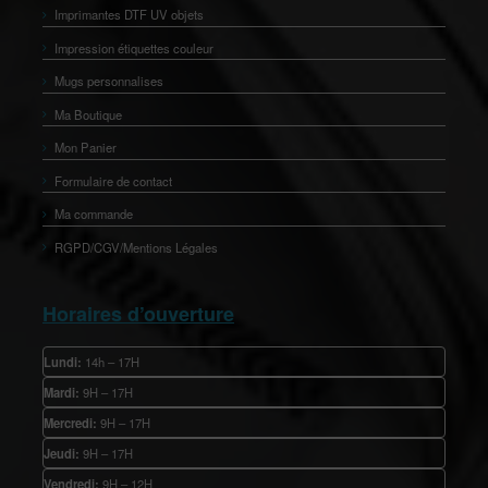
Imprimantes DTF UV objets
Impression étiquettes couleur
Mugs personnalises
Ma Boutique
Mon Panier
Formulaire de contact
Ma commande
RGPD/CGV/Mentions Légales
Horaires d’ouverture
Lundi:
14h – 17H
Mardi:
9H – 17H
Mercredi:
9H – 17H
Jeudi:
9H – 17H
Vendredi:
9H – 12H