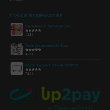
Produits les mieux notés
Papier transfert Subli-Light coton
1,92
€
Note
5.00
sur 5
Vinyle de sublimation A4 Blanc
4,25
€
Note
5.00
sur 5
Plaque photo en Ardoise de 13,7X9 Cm
7,89
€
Note
5.00
sur 5