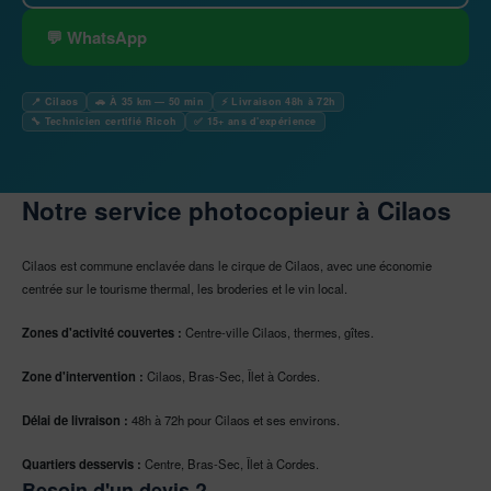
💬 WhatsApp
📍 Cilaos
🚗 À 35 km — 50 min
⚡ Livraison 48h à 72h
🔧 Technicien certifié Ricoh
✅ 15+ ans d'expérience
Notre service photocopieur à Cilaos
Cilaos est commune enclavée dans le cirque de Cilaos, avec une économie
centrée sur le tourisme thermal, les broderies et le vin local.
Zones d'activité couvertes :
Centre-ville Cilaos, thermes, gîtes.
Zone d'intervention :
Cilaos, Bras-Sec, Îlet à Cordes.
Délai de livraison :
48h à 72h pour Cilaos et ses environs.
Quartiers desservis :
Centre, Bras-Sec, Îlet à Cordes.
Besoin d'un devis ?