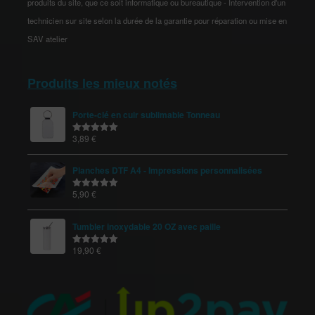
produits du site, que ce soit informatique ou bureautique - Intervention d'un
technicien sur site selon la durée de la garantie pour réparation ou mise en
SAV atelier
Produits les mieux notés
Porte-clé en cuir sublimable Tonneau
3,89
€
Note
5.00
sur 5
Planches DTF A4 - Impressions personnalisées
5,90
€
Note
5.00
sur 5
Tumbler inoxydable 20 OZ avec paille
19,90
€
Note
5.00
sur 5