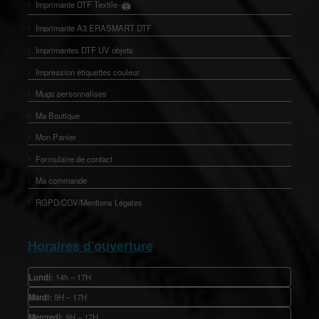
🖨️
Imprimante DTF Textile
👕
Imprimante A3 ERASMART DTF
Imprimantes DTF UV objets
Impression étiquettes couleur
Mugs personnalises
Ma Boutique
Mon Panier
Formulaire de contact
Ma commande
RGPD/CGV/Mentions Légales
Horaires d’ouverture
Lundi:
14h – 17H
Mardi:
9H – 17H
Mercredi:
9H – 17H