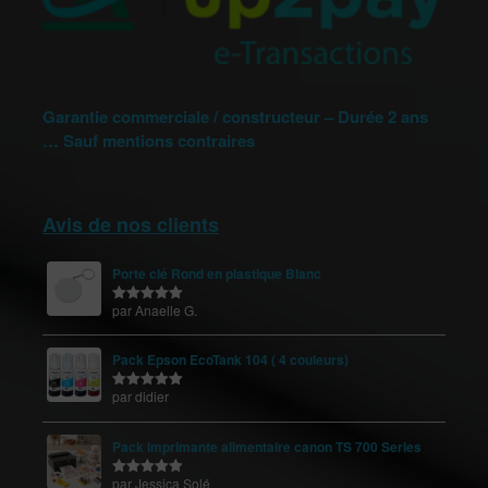
Garantie commerciale / constructeur – Durée 2 ans
… Sauf mentions contraires
Avis de nos clients
Porte clé Rond en plastique Blanc
par Anaelle G.
Note
5
sur
5
Pack Epson EcoTank 104 ( 4 couleurs)
par didier
Note
5
sur
5
Pack imprimante alimentaire canon TS 700 Series
par Jessica Solé
Note
5
sur