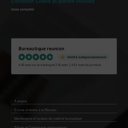
Livraison Cilaos et Mafate veuillez
nous consulter
Bureautique reunion
Vérifié indépendamment
4.60 avis sur la boutique
(150 avis)
|
4.92 note du produit
À propos
Encres et toners à la Réunion
Maintenance et location de matériel bureautique
Pièces et Composants photocopieurs