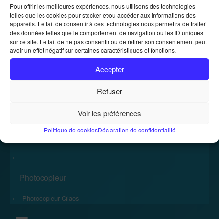
Pour offrir les meilleures expériences, nous utilisons des technologies
telles que les cookies pour stocker et/ou accéder aux informations des
Location de photocopieurs et
appareils. Le fait de consentir à ces technologies nous permettra de traiter
des données telles que le comportement de navigation ou les ID uniques
imprimantes
sur ce site. Le fait de ne pas consentir ou de retirer son consentement peut
avoir un effet négatif sur certaines caractéristiques et fonctions.
Location de photocopieurs et imprimantes
Accueil
»
Accepter
Refuser
Voir les préférences
Politique de cookies
Déclaration de confidentialité
Accueil
›
Photocopieur
›
Photocopieur Cilaos