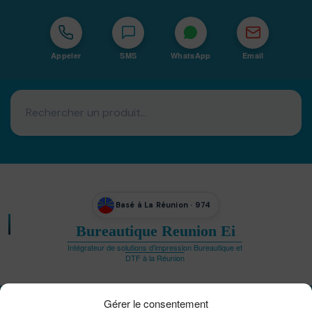
Appeler
SMS
WhatsApp
Email
Basé à La Réunion · 974
Bureautique Reunion Ei
Intégrateur de solutions d'impression Bureautique et
DTF à la Réunion
Gérer le consentement