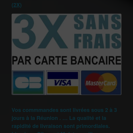
(2X)
Vos commmandes sont livrées sous 2 à 3
jours à la Réunion . … La qualité et la
rapidité de livraison sont primordiales.