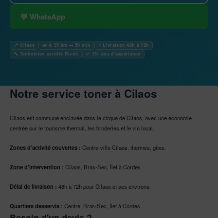
💬 WhatsApp
📍 Cilaos
🚗 À 35 km — 50 min
⚡ Livraison 48h à 72h
🔧 Technicien certifié Ricoh
✅ 15+ ans d'expérience
Notre service toner à Cilaos
Cilaos est commune enclavée dans le cirque de Cilaos, avec une économie
centrée sur le tourisme thermal, les broderies et le vin local.
Zones d'activité couvertes :
Centre-ville Cilaos, thermes, gîtes.
Zone d'intervention :
Cilaos, Bras-Sec, Îlet à Cordes.
Délai de livraison :
48h à 72h pour Cilaos et ses environs.
Quartiers desservis :
Centre, Bras-Sec, Îlet à Cordes.
Besoin d'un devis ?