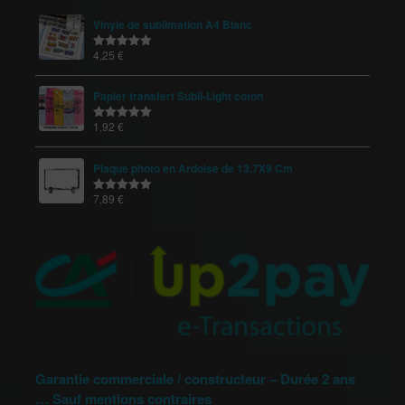
Vinyle de sublimation A4 Blanc
4,25
€
Note
5.00
sur 5
Papier transfert Subli-Light coton
1,92
€
Note
5.00
sur 5
Plaque photo en Ardoise de 13,7X9 Cm
7,89
€
Note
5.00
sur 5
Garantie commerciale / constructeur – Durée 2 ans
… Sauf mentions contraires