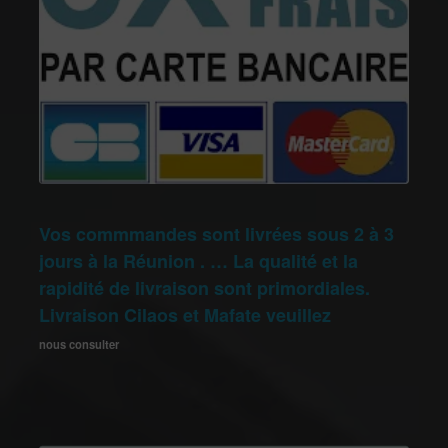
Vos commmandes sont livrées sous 2 à 3
jours à la Réunion . … La qualité et la
rapidité de livraison sont primordiales.
Livraison Cilaos et Mafate veuillez
nous consulter