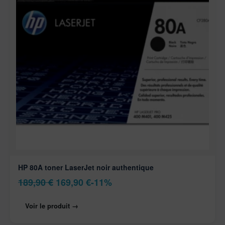
HP 80A toner LaserJet noir authentique
189,90
€
169,90
€
-11%
Voir le produit →