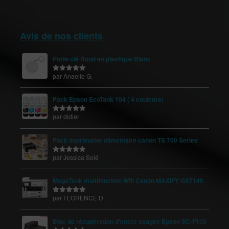
Avis de nos clients
Porte clé Rond en plastique Blanc
par Anaelle G.
Note
5
sur
5
Pack Epson EcoTank 104 ( 4 couleurs)
par didier
Note
5
sur
5
Pack imprimante alimentaire canon TS 700 Series
par Jessica Solé
Note
5
sur
5
MegaTank multifonction Wifi Canon MAXIFY GX7140
par FLORENCE D.
Note
5
sur
5
Bloc de récupération d'encre usagée Epson SC-F100