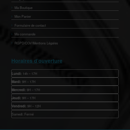
Ma Boutique
Mon Panier
Formulaire de contact
Ma commande
RGPD/CGV/Mentions Légales
Horaires d’ouverture
Lundi:
14h – 17H
Mardi:
9H – 17H
Mercredi:
9H – 17H
Jeudi:
9H – 17H
Vendredi:
9H – 12H
Samedi: Fermé