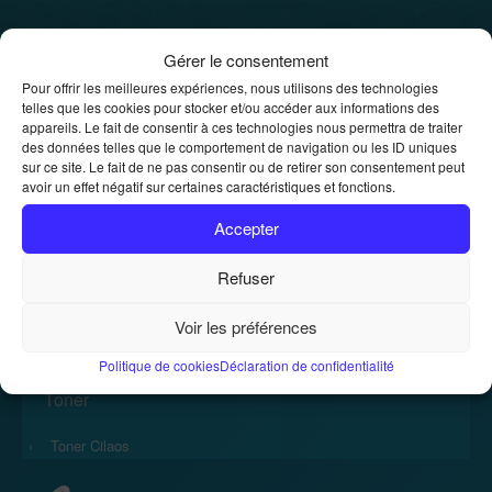
Location de photocopieurs et
Gérer le consentement
imprimantes
Pour offrir les meilleures expériences, nous utilisons des technologies
telles que les cookies pour stocker et/ou accéder aux informations des
appareils. Le fait de consentir à ces technologies nous permettra de traiter
Location de photocopieurs et imprimantes
Accueil
»
des données telles que le comportement de navigation ou les ID uniques
sur ce site. Le fait de ne pas consentir ou de retirer son consentement peut
avoir un effet négatif sur certaines caractéristiques et fonctions.
Accepter
Refuser
Accueil
Voir les préférences
›
Politique de cookies
Déclaration de confidentialité
Toner
›
Toner Cilaos