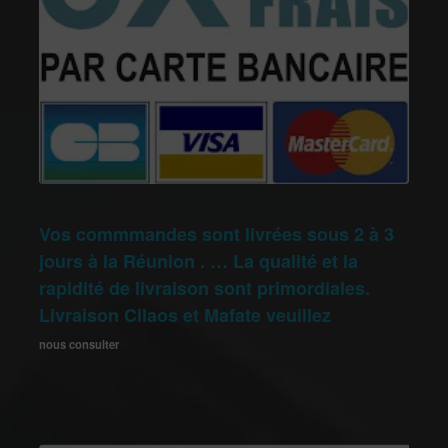
Vos commmandes sont livrées sous 2 à 3
jours à la Réunion . … La qualité et la
rapidité de livraison sont primordiales.
Livraison Cilaos et Mafate veuillez
nous consulter