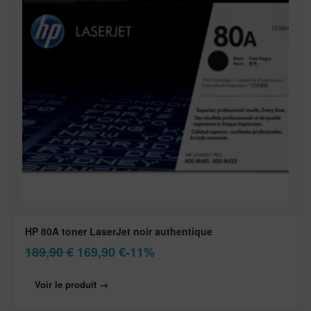
HP 80A toner LaserJet noir authentique
189,90
€
169,90
€
-11%
Voir le produit →