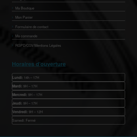
Ma Boutique
Mon Panier
Formulaire de contact
Ma commande
RGPD/CGV/Mentions Légales
Horaires d’ouverture
Lundi:
14h – 17H
Mardi:
9H – 17H
Mercredi:
9H – 17H
Jeudi:
9H – 17H
Vendredi:
9H – 12H
Samedi: Fermé