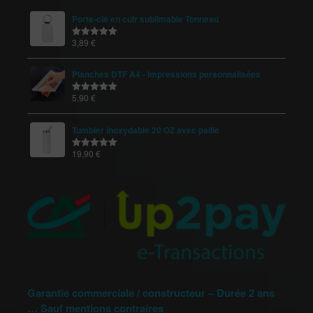
Porte-clé en cuir sublimable Tonneau
3,89
€
Note
5.00
sur 5
Planches DTF A4 - Impressions personnalisées
5,90
€
Note
5.00
sur 5
Tumbler inoxydable 20 OZ avec paille
19,90
€
Note
5.00
sur 5
Garantie commerciale / constructeur – Durée 2 ans
… Sauf mentions contraires