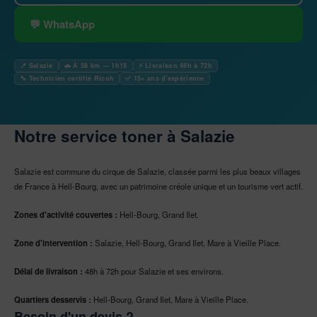
💬 WhatsApp
📍 Salazie
🚗 À 58 km — 1h15
⚡ Livraison 48h à 72h
🔧 Technicien certifié Ricoh
✅ 15+ ans d'expérience
Notre service toner à Salazie
Salazie est commune du cirque de Salazie, classée parmi les plus beaux villages
de France à Hell-Bourg, avec un patrimoine créole unique et un tourisme vert actif.
Zones d'activité couvertes :
Hell-Bourg, Grand Ilet.
Zone d'intervention :
Salazie, Hell-Bourg, Grand Ilet, Mare à Vieille Place.
Délai de livraison :
48h à 72h pour Salazie et ses environs.
Quartiers desservis :
Hell-Bourg, Grand Ilet, Mare à Vieille Place.
Besoin d'un devis ?